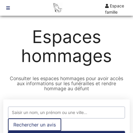
Espace
famille
TARIFS
Espaces
DEVIS
DÉMARCHES
hommages
CRÉMATION / INCINÉRATION
TRANSPORT
ORGANISATION / PRÉPARATION
Consulter les espaces hommages pour avoir accès
URGENCE / ASSISTANCE
aux informations sur les funérailles et rendre
hommage au défunt
AGENCES
SARREBOURG
SARRALBE
Rechercher un avis
RACRANGE