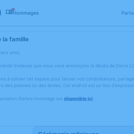
Hommages
Part
0
la famille
hers amis,
grande tristesse que nous vous annonçons le décès de Denis L
ons à utiliser cet espace pour laisser vos condoléances, parta
rs des poèmes ou des textes. Cet endroit est un lieu d'expres
lantation d’arbre hommage est
disponible ici
.