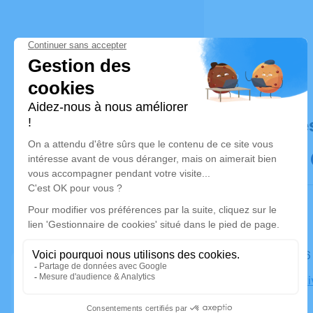
Déroulé de
Le lundi 
Église Nat
Destry