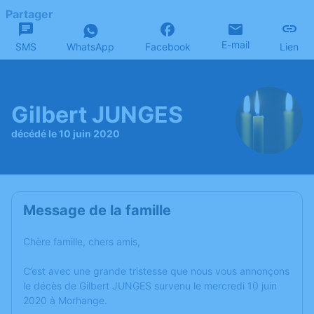
Partager
E-mail
SMS
WhatsApp
Facebook
Lien
Gilbert JUNGES
décédé le 10 juin 2020
Message de la famille
Chère famille, chers amis,
C’est avec une grande tristesse que nous vous annonçons
le décès de Gilbert JUNGES survenu le mercredi 10 juin
2020 à Morhange.