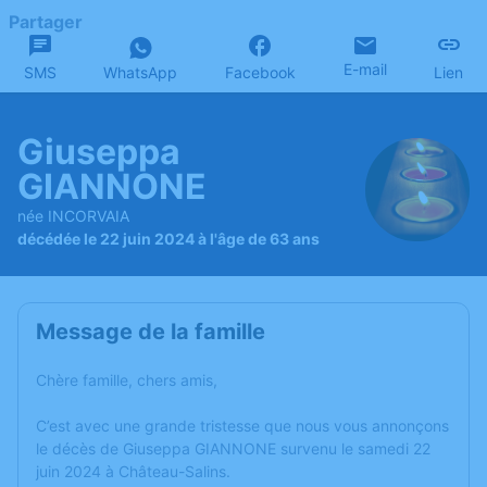
Partager
E-mail
SMS
WhatsApp
Facebook
Lien
Giuseppa
GIANNONE
née INCORVAIA
décédée le 22 juin 2024 à l'âge de 63 ans
Message de la famille
Chère famille, chers amis,
C’est avec une grande tristesse que nous vous annonçons
le décès de Giuseppa GIANNONE survenu le samedi 22
juin 2024 à Château-Salins.