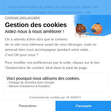
Nous vous invitons à utiliser cet espace pour laisser vos
condoléances, partager des photos souvenirs, une
anecdote ou exprimer vos pensées à travers des poèmes
ou des textes. Cet endroit est un lieu d'expression dédié à
honorer la mémoire de Giuseppa GIANNONE.
Un service de plantation d’arbre hommage est
disponible
ici
.
Je rends hommage
Cérémonie religieuse
mercredi 26 juin 2024 à 14h30
Église St Pierre et Paul de Morhange
Rue St. Pierre
57340 Morhange
1
Faire-part
Hommages
Je rends hommage