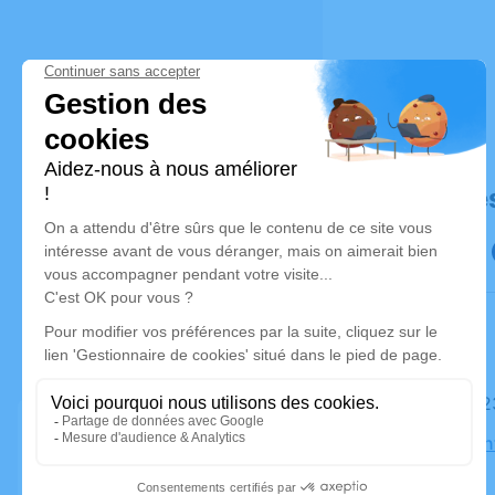
Déroulé de
Le mardi 
Église Sai