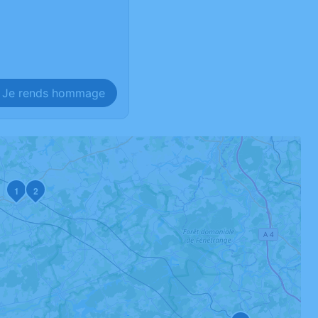
Je rends hommage
1
2