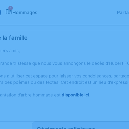
1
Hommages
Part
la famille
hers amis,
grande tristesse que nous vous annonçons le décès d’Hubert FO
ons à utiliser cet espace pour laisser vos condoléances, parta
rs des poèmes ou des textes. Cet endroit est un lieu d'express
lantation d’arbre hommage est
disponible ici
.