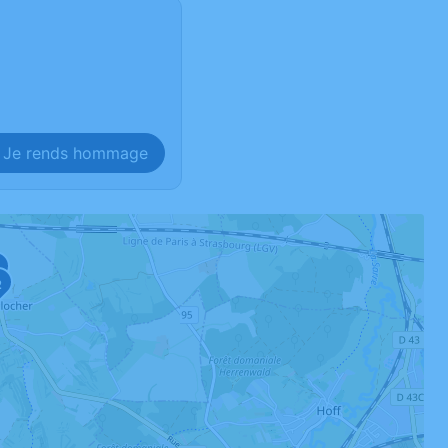
Je rends hommage
2