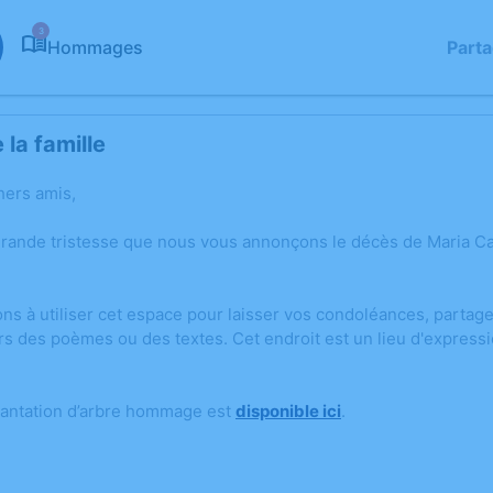
3
Hommages
Part
la famille
hers amis,
grande tristesse que nous vous annonçons le décès de Maria C
ons à utiliser cet espace pour laisser vos condoléances, parta
rs des poèmes ou des textes. Cet endroit est un lieu d'express
lantation d’arbre hommage est
disponible ici
.