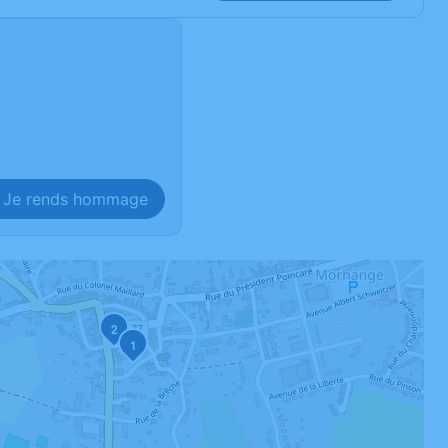
Je rends hommage
2
1