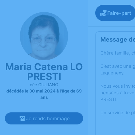
Faire-part
Message de 
Chère famille, c
Maria Catena LO
C’est avec une 
Laquenexy.
PRESTI
née GIULIANO
Nous vous invit
décédée le 30 mai 2024 à l'âge de 69
pensées à trave
ans
PRESTI.
Un service de p
Je rends hommage