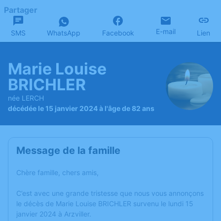
Partager
E-mail
SMS
WhatsApp
Facebook
Lien
Marie Louise
BRICHLER
née LERCH
décédée le 15 janvier 2024 à l'âge de 82 ans
Message de la famille
Chère famille, chers amis,
C’est avec une grande tristesse que nous vous annonçons
le décès de Marie Louise BRICHLER survenu le lundi 15
janvier 2024 à Arzviller.