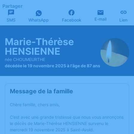
Partager
E-mail
SMS
WhatsApp
Facebook
Lien
Marie-Thérèse
HENSIENNE
née CHOUMEURTHE
décédée le 19 novembre 2025 à l'âge de 87 ans
Message de la famille
Chère famille, chers amis,
C’est avec une grande tristesse que nous vous annonçons
le décès de Marie-Thérèse HENSIENNE survenu le
mercredi 19 novembre 2025 à Saint-Avold.