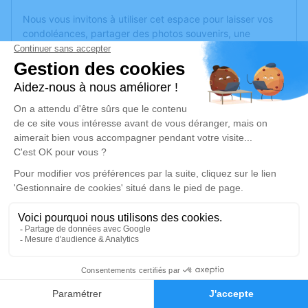
Nous vous invitons à utiliser cet espace pour laisser vos
condoléances, partager des photos souvenirs, une
anecdote ou exprimer vos pensées à travers des poèmes
ou des textes. Cet endroit est un lieu d'expression dédié à
honorer la mémoire de Marie-Thérèse HENSIENNE.
Un service de plantation d’arbre hommage est
disponible
ici
.
Je rends hommage
Cérémonie religieuse
mardi 25 novembre 2025 à 14h30
Eglise Saint Martin de Bermering
Rue Principale bermer
57340 Bermering
1
Faire-part
Hommages
Je rends hommage