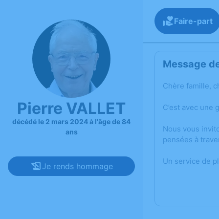
Faire-part
Message de 
Chère famille, c
Pierre VALLET
C’est avec une 
décédé le 2 mars 2024 à l'âge de 84
Nous vous invit
ans
pensées à trave
Un service de p
Je rends hommage