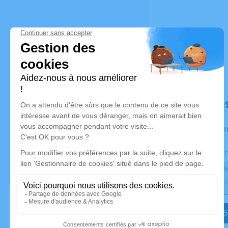
Déroulé de
Les infor
Activez une aler
Recevoir une ale
Je veux êt