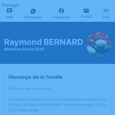
Partager
E-mail
SMS
WhatsApp
Facebook
Lien
Raymond BERNARD
décédé le 20 juin 2020
Message de la famille
Chère famille, chers amis,
C’est avec une grande tristesse que nous vous annonçons
le décès de Raymond BERNARD survenu le samedi 20 juin
2020 à Morhange.