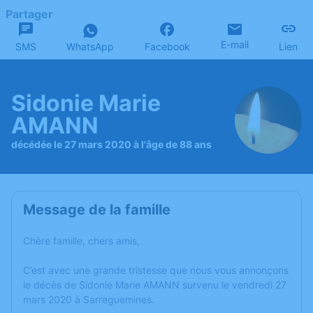
Partager
E-mail
SMS
WhatsApp
Facebook
Lien
Sidonie Marie
AMANN
décédée le 27 mars 2020 à l'âge de 88 ans
Message de la famille
Chère famille, chers amis,
C’est avec une grande tristesse que nous vous annonçons
le décès de Sidonie Marie AMANN survenu le vendredi 27
mars 2020 à Sarreguemines.